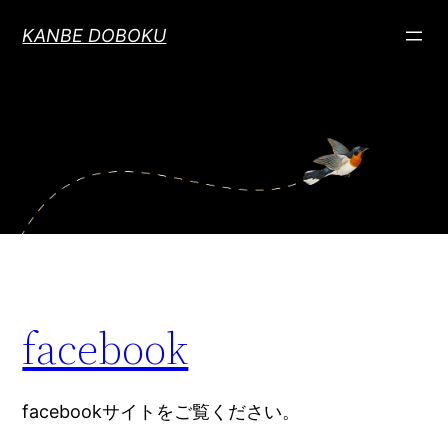
内
KANBE DOBOKU
容
を
ス
キ
ッ
プ
facebook
facebookサイトをご覧ください。